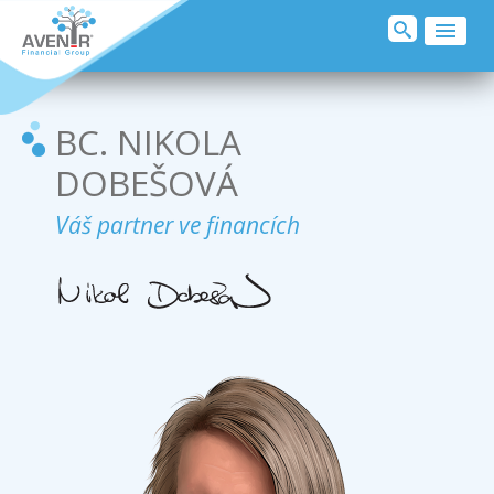
O MNĚ
REALITY
BC. NIKOLA
DOBEŠOVÁ
SJEDNAT POJIŠTĚNÍ
Váš partner ve financích
KLIENTI O MNĚ
PODPORUJI
PŘIDEJ SE
KONTAKT