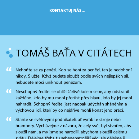
KONTAKTUJ NÁS...
TOMÁŠ BAŤA V CITÁTECH
Nehoňte se za penězi. Kdo se honí za penězi, ten je nedohoní
nikdy. Služte! Když budete sloužit podle svých nejlepších sil,
nebudete moci uniknout penězům.
Neschopný ředitel se ohlíží žárlivě kolem sebe, aby odstranil
každého, kdo by mu mohl přerůst přes hlavu, kdo by jej mohl
nahradit. Schopný ředitel jest naopak udýchán sháněním a
výchovou lidí, kteří by co nejdříve mohli konat jeho práci.
Staňte se světovými podnikateli, ať vyrábíte stroje nebo
brambory. Vycházejme z názoru, že celý svět byl stvořen, aby
sloužil nám, a my jsme se narodili, abychom sloužili celému
světu. Dělejme třeba tu sebenepatrnější věc, ale dělejme ji